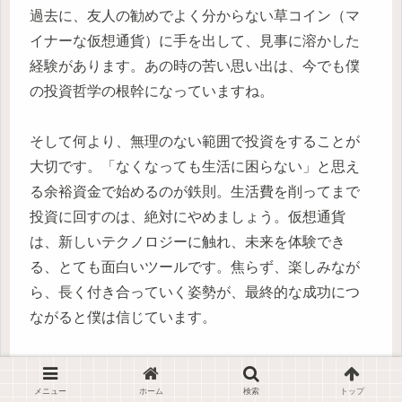
過去に、友人の勧めでよく分からない草コイン（マ
イナーな仮想通貨）に手を出して、見事に溶かした
経験があります。あの時の苦い思い出は、今でも僕
の投資哲学の根幹になっていますね。
そして何より、無理のない範囲で投資をすることが
大切です。「なくなっても生活に困らない」と思え
る余裕資金で始めるのが鉄則。生活費を削ってまで
投資に回すのは、絶対にやめましょう。仮想通貨
は、新しいテクノロジーに触れ、未来を体験でき
る、とても面白いツールです。焦らず、楽しみなが
ら、長く付き合っていく姿勢が、最終的な成功につ
ながると僕は信じています。
もっと詳しい情報や最新の仮想通貨トレンドについ
ては、
仮想通貨ジャーナルのトップページ
で確認し
メニュー
ホーム
検索
トップ