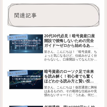
関連記事
20代30代必見！暗号資産口座
購入・取引の方法
開設で後悔しないための完全
ガイド〜ゼロから始めるあな
たの不安を解消！
皆さん、こんにちは！「暗号資産、ち
ょっと気になるけど、仕組みがよく分
からないし、口座開設ってなんだか難
しそう…」と感じていませんか？特に
20代30代の会社員の皆さんから、そん
な声をよく聞きます。大丈夫、私も全
暗号資産のローソク足で未来
購入・取引の方法
く同じ不安を抱えていましたから、...
を読み解く！初心者でも驚く
ほどわかる読み方と賢い投資
術
皆さん、こんにちは！仮想通貨に興味
はあるものの、その複雑な仕組みや見
慣れないチャートに「うわあ、何だか
難しそう…」と感じていませんか？特
に、あのギザギザしたローソク足なん
て、まるで暗号みたいに見えますよ