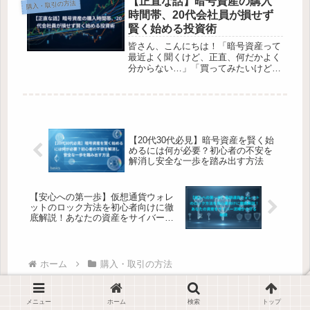
【正直な話】暗号資産の購入
購入・取引の方法
て真剣に考え始めた時に、仮想通貨...
時間帯、20代会社員が損せず
賢く始める投資術
皆さん、こんにちは！「暗号資産って
最近よく聞くけど、正直、何だかよく
分からない…」「買ってみたいけど、
いつ、どの時間帯に買えばいいの？」
なんて、考えていませんか？特に20
代、30代の会社員の皆さん、新しいこ
とへの挑戦ってワクワクする一方
で、...
【20代30代必見】暗号資産を賢く始
めるには何が必要？初心者の不安を
解消し安全な一歩を踏み出す方法
【安心への第一歩】仮想通貨ウォレ
ットのロック方法を初心者向けに徹
底解説！あなたの資産をサイバー泥
棒から守る秘訣
ホーム
購入・取引の方法
メニュー
ホーム
検索
トップ