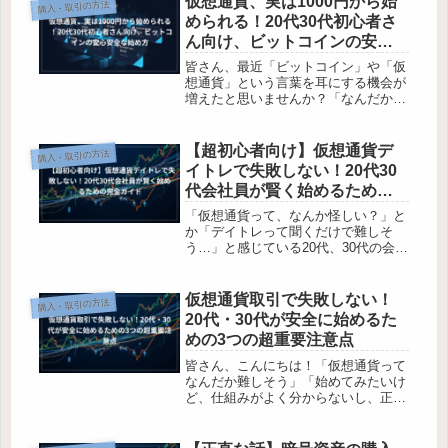
仮想通貨、実は1000円から始
購入・取引の方法
ね。でも安心してください。この記事
められる！20代30代初心者さ
を読...
ん向け、ビットコインの安心
安全な始め方
皆さん、最近「ビットコイン」や「仮
想通貨」という言葉を耳にする機会が
増えたと思いませんか？「なんだか難
しそう」「まとまったお金がないと無
理かな」そう感じて、一歩踏み出せず
にいる20代30代の会社員の方もきっと
【超初心者向け】仮想通貨デ
購入・取引の方法
多いはず。でも、ご安心ください。...
イトレで失敗しない！20代30
代会社員が賢く始めるための
完全ガイド
「仮想通貨って、なんか怪しい？」と
か「デイトレって聞くだけで難しそ
う…」と感じている20代、30代の会社
員の皆さん、こんにちは！仮想通貨に
興味はあるけど、いざ始めてみようと
思うと何から手をつけていいか分から
仮想通貨取引で失敗しない！
購入・取引の方法
ず、ちょっと戸惑っていませんか？
20代・30代が安全に始めるた
こ...
めの3つの超重要注意点
皆さん、こんにちは！「仮想通貨って
なんだか難しそう」「始めてみたいけ
ど、仕組みがよく分からないし、正直
ちょっと怖い」そんな風に思っていま
せんか？特に20代、30代の会社員の皆
さんなら、これからの資産形成につい