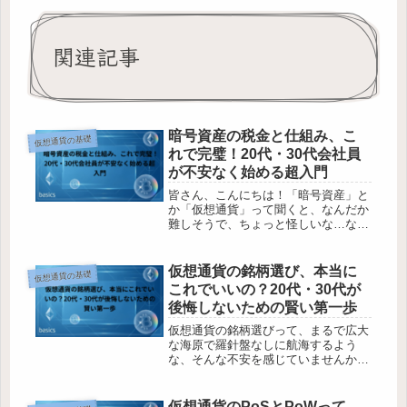
関連記事
暗号資産の税金と仕組み、こ
仮想通貨の基礎
れで完璧！20代・30代会社員
が不安なく始める超入門
皆さん、こんにちは！「暗号資産」と
か「仮想通貨」って聞くと、なんだか
難しそうで、ちょっと怪しいな…なん
て思っていませんか？特に20代や30代
の会社員の皆さんの中には、興味はあ
るけれど、「税金ってどうなるの？」
仮想通貨の銘柄選び、本当に
仮想通貨の基礎
「仕組みが全く分からない」といっ...
これでいいの？20代・30代が
後悔しないための賢い第一歩
仮想通貨の銘柄選びって、まるで広大
な海原で羅針盤なしに航海するよう
な、そんな不安を感じていませんか？
特に、これから資産形成を始めたい20
代・30代の皆さんにとって、どの銘柄
を選べばいいのか分からない、失敗し
仮想通貨のPoSとPoWって