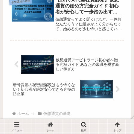
仮想通貨の基礎
でした。暗号資産（仮想通貨）の世...
通貨の始め方完全ガイド 初心
者が安心して一歩踏み出すた
めの秘訣
仮想通貨ってよく聞くけれど、一体何
なんだろう？仕組みがよく分からなく
て、始めるのが少し怖いと感じている
20代30代の会社員の皆さん、いらっし
ゃいますか。この記事では、そんなあ
なたが仮想通貨の基本をしっかり理解
し、不安なく安全に取引を始められ...
仮想通貨アービトラージ初心者へ贈
る究極ガイド あなたの常識を覆す新
しい稼ぎ方
暗号資産の秘密鍵漏洩はもう怖くな
い！初心者が絶対安心できる究極の
防止策
ホーム
仮想通貨の基礎
メニュー
ホーム
検索
トップ