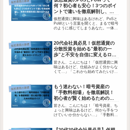
仮想通貨の基礎
たくないという気持ち、痛いほどよ
何？初心者も安心！3つのポイ
く...
ントで違いを徹底解剖し、未
来の資産形成に踏み出す方法
仮想通貨に興味はあるけれど、PoSと
PoWという言葉を聞くと、まるで暗号
のように感じてしまうあなた。一体何
が違うのか、どうしてそれが重要なの
か、正直よく分からないと感じている
かもしれませんね。でも大丈夫、この
20代会社員必見！仮想通貨の
仮想通貨の基礎
複雑に見える仕組みこそが、仮想通...
分散投資を始める”最初の一
歩”と不安を自信に変えるロー
ドマップ
皆さん、こんにちは！「仮想通貨に興
味はあるけど、仕組みがよく分からな
くて…」「これから始めてみたいけ
ど、何から手をつけたらいいのか不
安…」そんな風に思っていませんか？
特に20代30代の会社員の皆さんから、
もう迷わない！暗号資産の
仮想通貨の基礎
こんな声をよく聞きます。仮想通貨の
「手数料相場」を徹底解説！
世...
初心者が賢く始めるための完
全ガイド
皆さん、こんにちは！「暗号資産、ち
ょっと興味はあるけど、何から手をつ
けていいか分からない…」「手数料っ
て結局どれくらいかかるの？」そんな
風にモヤモヤしている20代30代の会社
員のあなた、私も昔は全く同じ気持ち
【20代30代会社員必見】仮想