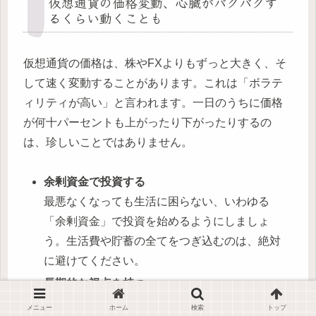
仮想通貨の価格変動、心臓がバクバクす
るくらい動くことも
仮想通貨の価格は、株やFXよりもずっと大きく、そ
して速く変動することがあります。これは「ボラテ
ィリティが高い」と言われます。一日のうちに価格
が何十パーセントも上がったり下がったりするの
は、珍しいことではありません。
余剰資金で投資する
最悪なくなっても生活に困らない、いわゆる
「余剰資金」で投資を始めるようにしましょ
う。生活費や貯蓄の全てをつぎ込むのは、絶対
に避けてください。
長期的な視点を持つ
短期的な価格の上下に一喜一憂せず、長期的な
メニュー
ホーム
検索
トップ