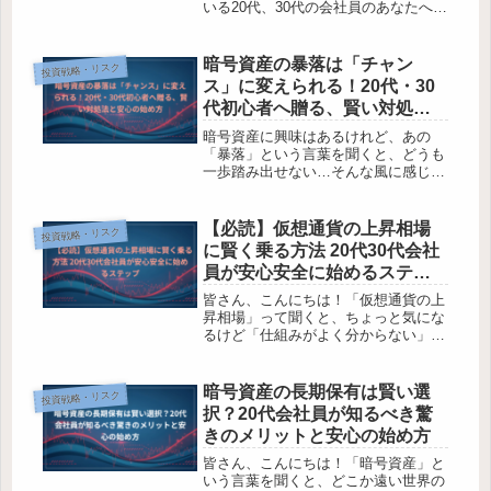
いる20代、30代の会社員のあなたへ。
投資に興味はあるけれど、仕組みがよ
く分からなくて一歩踏み出せない気持
ち、とてもよく分かります。私も最初
暗号資産の暴落は「チャン
投資戦略・リスク
はそうでしたから。でも大丈夫。こ...
ス」に変えられる！20代・30
代初心者へ贈る、賢い対処法
と安心の始め方
暗号資産に興味はあるけれど、あの
「暴落」という言葉を聞くと、どうも
一歩踏み出せない…そんな風に感じて
いる20代、30代の皆さんは多いのでは
ないでしょうか。せっかく投資するな
ら、安心したいし、できれば損なんて
【必読】仮想通貨の上昇相場
投資戦略・リスク
したくない。このガイドでは、暗号
に賢く乗る方法 20代30代会社
資...
員が安心安全に始めるステッ
プ
皆さん、こんにちは！「仮想通貨の上
昇相場」って聞くと、ちょっと気にな
るけど「仕組みがよく分からない」
「なんだか難しそう…」って尻込みし
ていませんか？特に20代30代の会社員
の皆さんの中には、将来に向けて何か
暗号資産の長期保有は賢い選
投資戦略・リスク
新しい投資を始めたい、でも何から
択？20代会社員が知るべき驚
手...
きのメリットと安心の始め方
皆さん、こんにちは！「暗号資産」と
いう言葉を聞くと、どこか遠い世界の