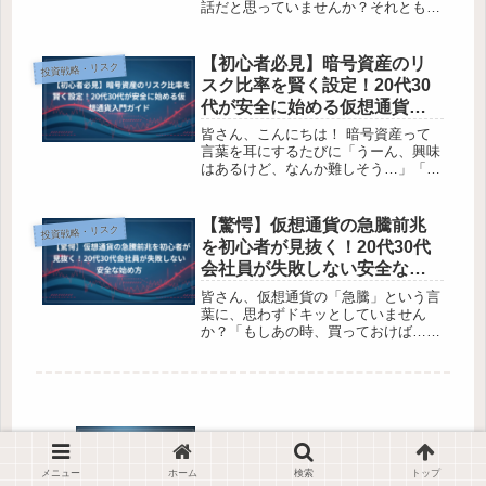
話だと思っていませんか？それとも、
少し興味はあるものの、「仕組みがよ
く分からない」「なんだか難しそう」
と感じて、なかなか一歩を踏み出せず
【初心者必見】暗号資産のリ
投資戦略・リスク
にいる20代、30代の会社員の方々も...
スク比率を賢く設定！20代30
代が安全に始める仮想通貨入
門ガイド
皆さん、こんにちは！ 暗号資産って
言葉を耳にするたびに「うーん、興味
はあるけど、なんか難しそう…」「な
んだかリスクが高そうで怖い」って思
っていませんか？ 特に20代から30代
の会社員の皆さんの中には、新しい投
【驚愕】仮想通貨の急騰前兆
投資戦略・リスク
資にチャレンジしたいけど、どこか...
を初心者が見抜く！20代30代
会社員が失敗しない安全な始
め方
皆さん、仮想通貨の「急騰」という言
葉に、思わずドキッとしていません
か？「もしあの時、買っておけば…」
なんて後悔の念に駆られたり、「自分
も乗り遅れたくないけど、何から始め
れば良いか分からない」と悩んでいる
20代30代の会社員の方、きっと多い
は...
【20代・30代必見】暗号資産セキュ
リティ完全ガイド 初心者が安心して
メニュー
ホーム
検索
トップ
始めるための5つの秘訣