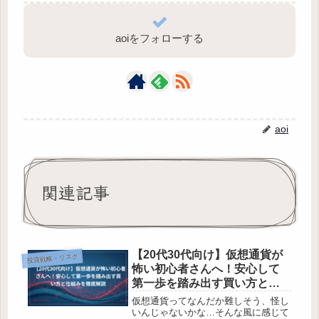
aoiをフォローする
aoi
関連記事
【20代30代向け】仮想通貨が
投資戦略・リスク
怖い初心者さんへ！安心して
第一歩を踏み出す買い方と仕
組みを徹底解説
仮想通貨ってなんだか難しそう、怪し
いんじゃないかな…そんな風に感じて